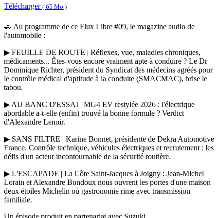
Télécharger
( 65 Mo )
🚗 Au programme de ce Flux Libre #09, le magazine audio de
l'automobile :
▶ FEUILLE DE ROUTE | Réflexes, vue, maladies chroniques,
médicaments... Êtes-vous encore vraiment apte à conduire ? Le Dr
Dominique Richter, président du Syndicat des médecins agréés pour
le contrôle médical d'aptitude à la conduite (SMACMAC), brise le
tabou.
▶ AU BANC D'ESSAI | MG4 EV restylée 2026 : l'électrique
abordable a-t-elle (enfin) trouvé la bonne formule ? Verdict
d'Alexandre Lenoir.
▶ SANS FILTRE | Karine Bonnet, présidente de Dekra Automotive
France. Contrôle technique, véhicules électriques et recrutement : les
défis d'un acteur incontournable de la sécurité routière.
▶ L'ESCAPADE | La Côte Saint-Jacques à Joigny : Jean-Michel
Lorain et Alexandre Bondoux nous ouvrent les portes d'une maison
deux étoiles Michelin où gastronomie rime avec transmission
familiale.
Un épisode produit en partenariat avec Suzuki.