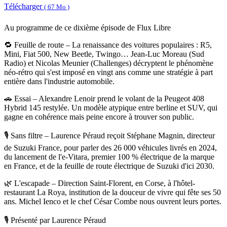
Télécharger
( 67 Mo )
Au programme de ce dixième épisode de Flux Libre
🔁 Feuille de route – La renaissance des voitures populaires : R5,
Mini, Fiat 500, New Beetle, Twingo… Jean-Luc Moreau (Sud
Radio) et Nicolas Meunier (Challenges) décryptent le phénomène
néo-rétro qui s'est imposé en vingt ans comme une stratégie à part
entière dans l'industrie automobile.
🚗 Essai – Alexandre Lenoir prend le volant de la Peugeot 408
Hybrid 145 restylée. Un modèle atypique entre berline et SUV, qui
gagne en cohérence mais peine encore à trouver son public.
🎙️ Sans filtre – Laurence Péraud reçoit Stéphane Magnin, directeur
de Suzuki France, pour parler des 26 000 véhicules livrés en 2024,
du lancement de l'e-Vitara, premier 100 % électrique de la marque
en France, et de la feuille de route électrique de Suzuki d'ici 2030.
🌿 L'escapade – Direction Saint-Florent, en Corse, à l'hôtel-
restaurant La Roya, institution de la douceur de vivre qui fête ses 50
ans. Michel Ienco et le chef César Combe nous ouvrent leurs portes.
🎙️ Présenté par Laurence Péraud