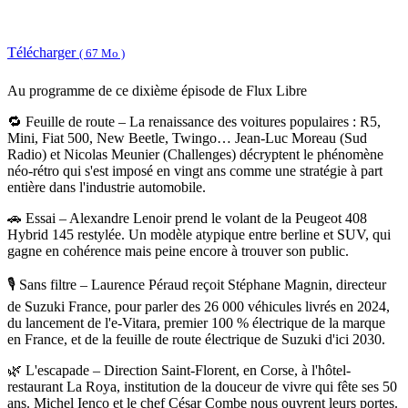
Télécharger
( 67 Mo )
Au programme de ce dixième épisode de Flux Libre
🔁 Feuille de route – La renaissance des voitures populaires : R5,
Mini, Fiat 500, New Beetle, Twingo… Jean-Luc Moreau (Sud
Radio) et Nicolas Meunier (Challenges) décryptent le phénomène
néo-rétro qui s'est imposé en vingt ans comme une stratégie à part
entière dans l'industrie automobile.
🚗 Essai – Alexandre Lenoir prend le volant de la Peugeot 408
Hybrid 145 restylée. Un modèle atypique entre berline et SUV, qui
gagne en cohérence mais peine encore à trouver son public.
🎙️ Sans filtre – Laurence Péraud reçoit Stéphane Magnin, directeur
de Suzuki France, pour parler des 26 000 véhicules livrés en 2024,
du lancement de l'e-Vitara, premier 100 % électrique de la marque
en France, et de la feuille de route électrique de Suzuki d'ici 2030.
🌿 L'escapade – Direction Saint-Florent, en Corse, à l'hôtel-
restaurant La Roya, institution de la douceur de vivre qui fête ses 50
ans. Michel Ienco et le chef César Combe nous ouvrent leurs portes.