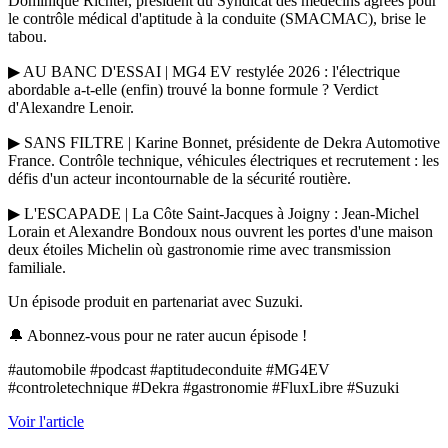
Dominique Richter, président du Syndicat des médecins agréés pour
le contrôle médical d'aptitude à la conduite (SMACMAC), brise le
tabou.
▶ AU BANC D'ESSAI | MG4 EV restylée 2026 : l'électrique
abordable a-t-elle (enfin) trouvé la bonne formule ? Verdict
d'Alexandre Lenoir.
▶ SANS FILTRE | Karine Bonnet, présidente de Dekra Automotive
France. Contrôle technique, véhicules électriques et recrutement : les
défis d'un acteur incontournable de la sécurité routière.
▶ L'ESCAPADE | La Côte Saint-Jacques à Joigny : Jean-Michel
Lorain et Alexandre Bondoux nous ouvrent les portes d'une maison
deux étoiles Michelin où gastronomie rime avec transmission
familiale.
Un épisode produit en partenariat avec Suzuki.
🔔 Abonnez-vous pour ne rater aucun épisode !
#automobile #podcast #aptitudeconduite #MG4EV
#controletechnique #Dekra #gastronomie #FluxLibre #Suzuki
Voir l'article